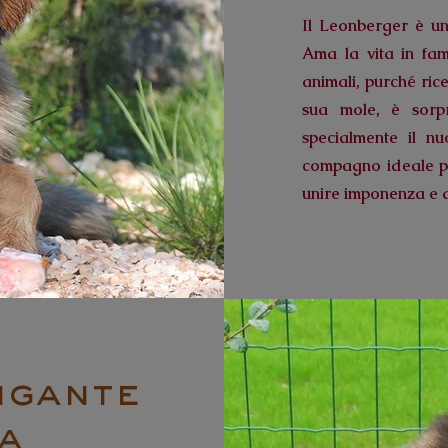
Il Leonberger è un 
Ama la vita in fam
animali, purché rice
sua mole, è sorpr
specialmente il n
compagno ideale pe
unire imponenza e 
igante
a