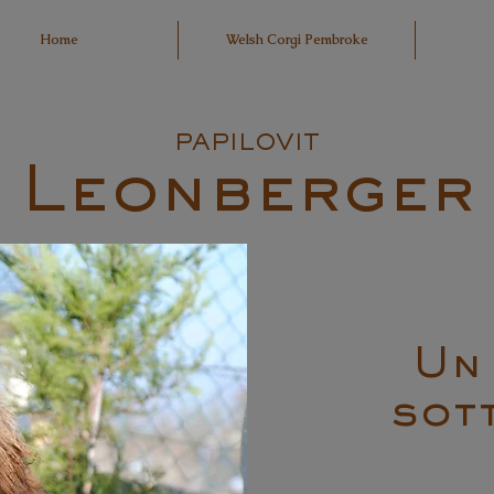
Home
Welsh Corgi Pembroke
PAPILOVIT
Leonberger
Un
sot