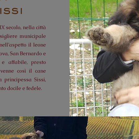
issi
X secolo, nella città
nsigliere municipale
ell’aspetto il leone
nova, San Bernardo e
e affabile, presto
venne così il cane
a principessa Sissi,
o docile e fedele.